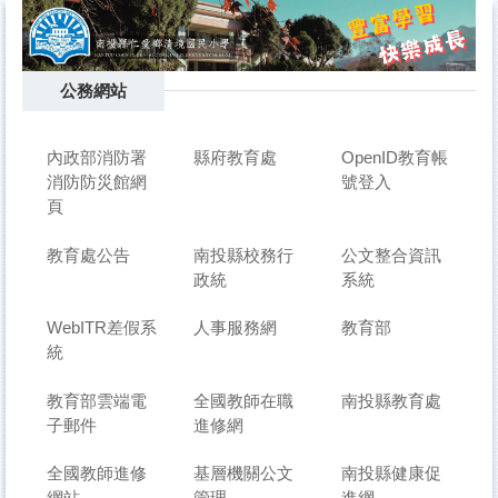
跳
到
主
要
公務網站
內
容
區
內政部消防署
縣府教育處
OpenID教育帳
消防防災館網
號登入
頁
教育處公告
南投縣校務行
公文整合資訊
政統
系統
WebITR差假系
人事服務網
教育部
統
教育部雲端電
全國教師在職
南投縣教育處
子郵件
進修網
全國教師進修
基層機關公文
南投縣健康促
網站
管理
進網